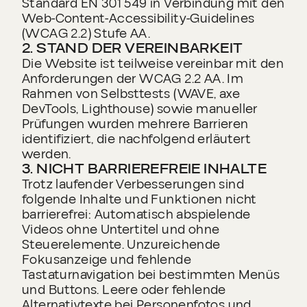
Standard EN 301 549 in Verbindung mit den
FAQ's
Web‑Content‑Accessibility‑Guidelines
FAQ's
Barrierefreiheit
(WCAG 2.2) Stufe AA.
Datenschutz
Barrierefreiheit
2. STAND DER VEREINBARKEIT
Impressum
Datenschutz
Die Website ist teilweise vereinbar mit den
Impressum
Anforderungen der WCAG 2.2 AA. Im
Rahmen von Selbsttests (WAVE, axe
DevTools, Lighthouse) sowie manueller
Prüfungen wurden mehrere Barrieren
identifiziert, die nachfolgend erläutert
werden.
3. NICHT BARRIEREFREIE INHALTE
Trotz laufender Verbesserungen sind
folgende Inhalte und Funktionen nicht
barrierefrei: Automatisch abspielende
Videos ohne Untertitel und ohne
Steuerelemente. Unzureichende
Fokusanzeige und fehlende
Tastaturnavigation bei bestimmten Menüs
und Buttons. Leere oder fehlende
Alternativtexte bei Personenfotos und